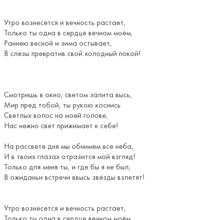
Утро вознесётся и вечность растает,
Только ты одна в сердце вечном моём,
Раннею весной и зима остывает,
В слёзы превратив свой холодный покой!
Смотришь в окно, светом залита высь,
Мир пред тобой, ты рукою коснись
Светлых волос на моей голове,
Нас нежно свет прижимает к себе!
На рассвете дня мы обнимем все неба,
И в твоих глазах отразится мой взгляд!
Только для меня ты, и где бы я не был,
В ожиданьи встречи ввысь звёзды взлетят!
Утро вознесётся и вечность растает,
Только ты одна в сердце вечном моём,