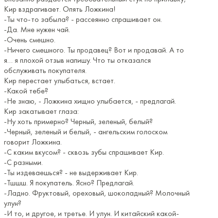
Кир вздрагивает. Опять Ложкина!
-Ты что-то забыла? - рассеянно спрашивает он.
-Да. Мне нужен чай.
-Очень смешно.
-Ничего смешного. Ты продавец? Вот и продавай. А то
я… я плохой отзыв напишу. Что ты отказался
обслуживать покупателя.
Кир перестает улыбаться, встает.
-Какой тебе?
-Не знаю, - Ложкина хищно улыбается, - предлагай.
Кир закатывает глаза:
-Ну хоть примерно? Черный, зеленый, белый?
-Черный, зеленый и белый, - ангельским голоском
говорит Ложкина.
-С каким вкусом? - сквозь зубы спрашивает Кир.
-С разными.
-Ты издеваешься? - не выдерживает Кир.
-Тшшш. Я покупатель. Ясно? Предлагай.
-Ладно. Фруктовый, ореховый, шоколадный? Молочный
улун?
-И то, и другое, и третье. И улун. И китайский какой-