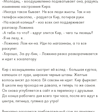
-Молодец, - воодушевленно подхватывает она, радуясь
изменению настроения Кира.
-Иногда такое бывает. Не все люди жмоты. Так и на
телефон накоплю, - радуется Кир, потирая руки.
-На какой копишь? - изо всех сил поддерживает
разговор Ложкина.
-А тебе-то что? - вдруг злится Кир, - чего ты лезешь?
-Я не лезу, я…
-Ложкина. Лож-ки-на. Иди по магазинам, а то все
раскупят.
-Хорошо, За-ру-бин, - Ложкина резко разворачивается
и идет к эскалатору.
Кир с возмущением смотрит ей вслед - большая куртка,
капюшон от худи, широкие черные штаны. Желтые
волосы висят до пояса. Ей совсем не идет. Кир фыркает.
В школе ему прохода не давала, и теперь то же самое.
Он снова углубляется в сайт и в переписку с друзьями.
До конца рабочего дня всего три часа, после его ждут в
центре, пятница, гулянка до утра!
Внезапно раздается требовательный стук по прилавку,