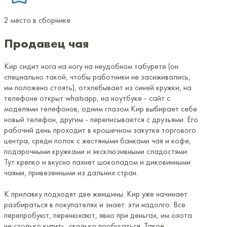
2 место в сборнике
Продавец чая
Кир сидит нога на ногу на неудобном табурете (он
специально такой, чтобы работники не засиживались,
им положено стоять), отхлебывает из синей кружки, на
телефоне открыт whatsapp, на ноутбуке - сайт с
моделями телефонов, одним глазом Кир выбирает себе
новый телефон, другим - переписывается с друзьями. Его
рабочий день проходит в крошечном закутке торгового
центра, среди полок с жестяными банками чая и кофе,
подарочными кружками и эксклюзивными сладостями.
Тут крепко и вкусно пахнет шоколадом и диковинными
чаями, привезенными из дальних стран.
К прилавку подходят две женщины. Кир уже начинает
разбираться в покупателях и знает: эти надолго. Все
перепробуют, перенюхают, явно при деньгах, им охота
не столько купить, сколько пообщаться. Такое