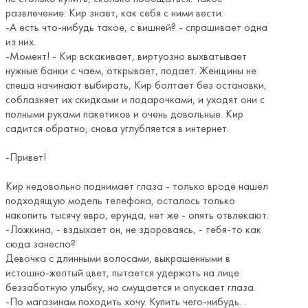
развлечение. Кир знает, как себя с ними вести.
-А есть что-нибудь такое, с вишней? - спрашивает одна
из них.
-Момент! - Кир вскакивает, виртуозно выхватывает
нужные банки с чаем, открывает, подает. Женщины не
спеша начинают выбирать, Кир болтает без остановки,
соблазняет их скидками и подарочками, и уходят они с
полными руками пакетиков и очень довольные. Кир
садится обратно, снова углубляется в интернет.
-Привет!
Кир недовольно поднимает глаза - только вроде нашел
подходящую модель телефона, осталось только
накопить тысячу евро, ерунда, нет же - опять отвлекают.
-Ложкина, - вздыхает он, не здороваясь, - тебя-то как
сюда занесло?
Девочка с длинными волосами, выкрашенными в
истошно-желтый цвет, пытается удержать на лице
беззаботную улыбку, но смущается и опускает глаза.
-По магазинам походить хочу. Купить чего-нибудь…