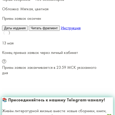
Обложка:
Мягкая, цветная
Прием заявок окончен
Инструкция
Даты издания
Читать фрагмент
13 мая
18 мая
Конец приема заявок через личный кабинет
Отправ
Прием заявок заканчивается в 23:59 МСК указанного
До 23:
дня
будет 
экземп
исправл
за лучш
📚 Присоединяйтесь к нашему Telegram-каналу!
Живём литературной жизнью вместе: новые сборники, книги,