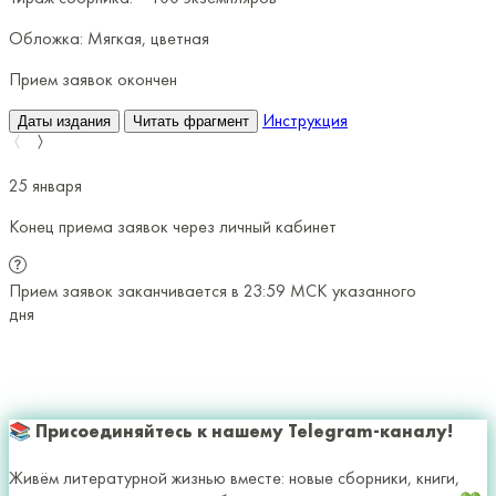
Обложка:
Мягкая, цветная
Прием заявок окончен
Инструкция
Даты издания
Читать фрагмент
25 января
26 янв
Конец приема заявок через личный кабинет
Отправ
Прием заявок заканчивается в 23:59 МСК указанного
До 23:
дня
будет 
экземп
исправл
за лучш
📚 Присоединяйтесь к нашему Telegram-каналу!
Живём литературной жизнью вместе: новые сборники, книги,